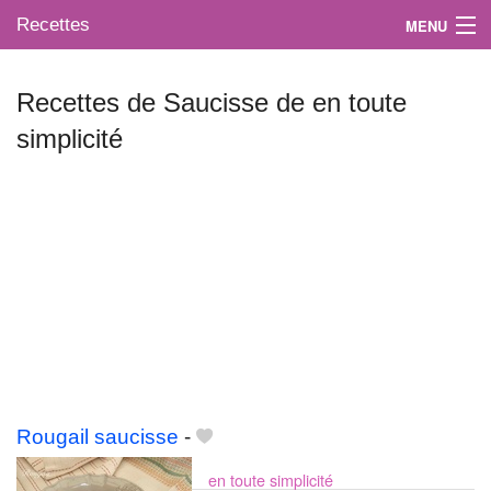
Recettes
MENU
Recettes de Saucisse de en toute
simplicité
Mes blogs préférés
Rougail saucisse
-
en toute simplicité