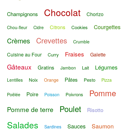
Chocolat
Champignons
Chorizo
Courgettes
Citrons
Cookies
Chou-fleur
Cidre
Crevettes
Crèmes
Crumble
Fraises
Cuisine au Four
Galette
Curry
Gâteaux
Légumes
Gratins
Lait
Jambon
Pâtes
Noix
Pesto
Lentilles
Orange
Pizza
Pomme
Poire
Poivrons
Poêlée
Poisson
Poulet
Pomme de terre
Risotto
Salades
Saumon
Sauces
Sardines