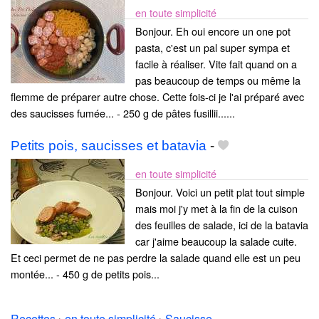
en toute simplicité
Bonjour. Eh oui encore un one pot
pasta, c'est un pal super sympa et
facile à réaliser. Vite fait quand on a
pas beaucoup de temps ou même la
flemme de préparer autre chose. Cette fois-ci je l'ai préparé avec
des saucisses fumée... - 250 g de pâtes fusillii......
Petits pois, saucisses et batavia
-
en toute simplicité
Bonjour. Voici un petit plat tout simple
mais moi j'y met à la fin de la cuison
des feuilles de salade, ici de la batavia
car j'aime beaucoup la salade cuite.
Et ceci permet de ne pas perdre la salade quand elle est un peu
montée... - 450 g de petits pois...
Recettes
›
en toute simplicité
›
Saucisse