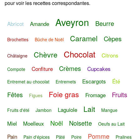
pour voir les recettes correspondantes.
Aveyron
Beurre
Abricot
Amande
Caramel
Cèpes
Brochettes
Bûche de Noël
Chocolat
Chèvre
Citrons
Châtaigne
Crèmes
Confiture
Cupcakes
Compote
Escargots
Été
Entremet au chocolat
Entremets
Foie gras
Fêtes
Fruits
Fromage
Figues
Lait
Laguiole
Fruits d'été
Jambon
Mangue
Noël
Noisette
Miel
Moelleux
Oeufs au Lait
Pomme
Pain
Pain d'épices
Pâté
Poire
Pralines