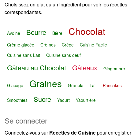
Choisissez un plat ou un ingrédient pour voir les recettes
correspondantes.
Chocolat
Beurre
Avoine
Bière
Crème glacée
Crèmes
Crêpe
Cuisine Facile
Cuisine sans Lait
Cuisine sans oeuf
Gâteau au Chocolat
Gâteaux
Gingembre
Graines
Glaçage
Granola
Lait
Pancakes
Sucre
Smoothies
Yaourt
Yaourtière
Se connecter
Connectez-vous sur
Recettes de Cuisine
pour enregistrer