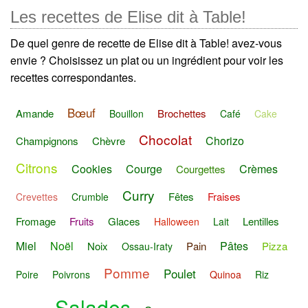
Les recettes de Elise dit à Table!
De quel genre de recette de Elise dit à Table! avez-vous
envie ? Choisissez un plat ou un ingrédient pour voir les
recettes correspondantes.
Bœuf
Amande
Brochettes
Bouillon
Café
Cake
Chocolat
Chorizo
Champignons
Chèvre
Citrons
Cookies
Courge
Crèmes
Courgettes
Curry
Fêtes
Fraises
Crevettes
Crumble
Fromage
Fruits
Glaces
Lentilles
Halloween
Lait
Miel
Noël
Pâtes
Noix
Pain
Pizza
Ossau-Iraty
Pomme
Poulet
Poire
Poivrons
Quinoa
Riz
Salades