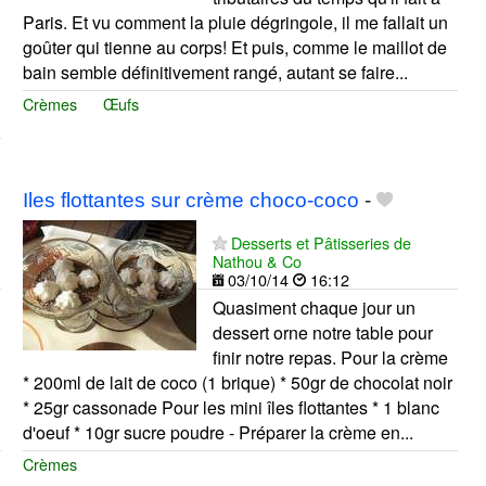
Paris. Et vu comment la pluie dégringole, il me fallait un
goûter qui tienne au corps! Et puis, comme le maillot de
bain semble définitivement rangé, autant se faire...
Crèmes
Œufs
Iles flottantes sur crème choco-coco
-
Desserts et Pâtisseries de
Nathou & Co
03/10/14
16:12
Quasiment chaque jour un
dessert orne notre table pour
finir notre repas. Pour la crème
* 200ml de lait de coco (1 brique) * 50gr de chocolat noir
* 25gr cassonade Pour les mini îles flottantes * 1 blanc
d'oeuf * 10gr sucre poudre - Préparer la crème en...
Crèmes