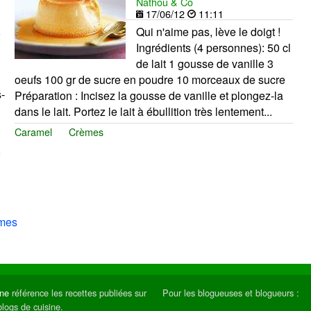
Nathou & Co
17/06/12
11:11
Qui n'aime pas, lève le doigt !
Ingrédients (4 personnes): 50 cl
de lait 1 gousse de vanille 3
oeufs 100 gr de sucre en poudre 10 morceaux de sucre
-
Préparation : Incisez la gousse de vanille et plongez-la
dans le lait. Portez le lait à ébullition très lentement...
Caramel
Crèmes
mes
ine
référence les recettes publiées sur
Pour les blogueuses et blogueurs :
blogs de cuisine.