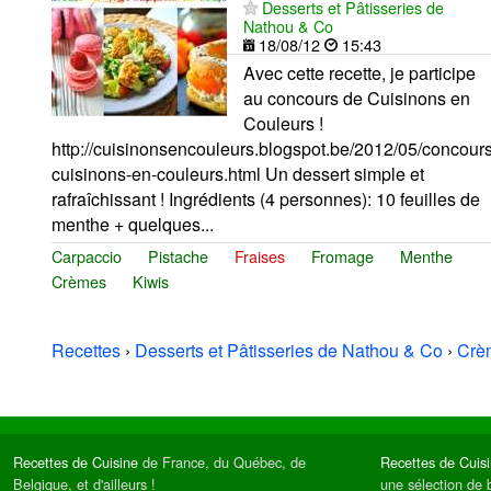
Desserts et Pâtisseries de
Nathou & Co
18/08/12
15:43
Avec cette recette, je participe
au concours de Cuisinons en
Couleurs !
http://cuisinonsencouleurs.blogspot.be/2012/05/concours
cuisinons-en-couleurs.html Un dessert simple et
rafraîchissant ! Ingrédients (4 personnes): 10 feuilles de
menthe + quelques...
Carpaccio
Pistache
Fraises
Fromage
Menthe
Crèmes
Kiwis
Recettes
›
Desserts et Pâtisseries de Nathou & Co
›
Crè
Recettes de Cuisine
de France, du Québec, de
Recettes de Cuis
Belgique, et d'ailleurs !
une sélection de 