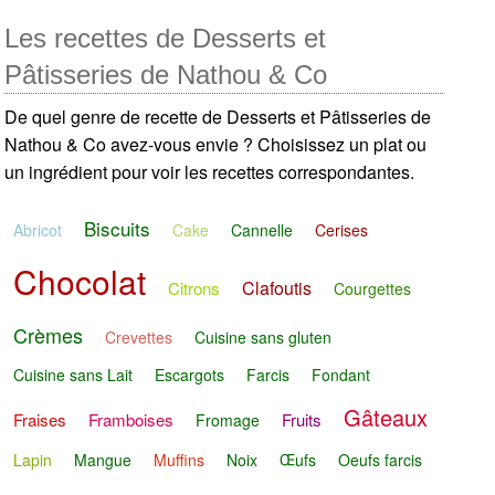
Les recettes de Desserts et
Pâtisseries de Nathou & Co
De quel genre de recette de Desserts et Pâtisseries de
Nathou & Co avez-vous envie ? Choisissez un plat ou
un ingrédient pour voir les recettes correspondantes.
Biscuits
Abricot
Cake
Cannelle
Cerises
Chocolat
Clafoutis
Citrons
Courgettes
Crèmes
Crevettes
Cuisine sans gluten
Cuisine sans Lait
Escargots
Farcis
Fondant
Gâteaux
Fraises
Framboises
Fruits
Fromage
Lapin
Mangue
Muffins
Noix
Œufs
Oeufs farcis