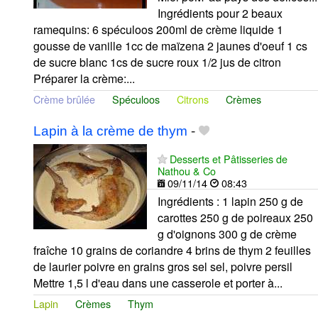
Ingrédients pour 2 beaux
ramequins: 6 spéculoos 200ml de crème liquide 1
gousse de vanille 1cc de maïzena 2 jaunes d'oeuf 1 cs
de sucre blanc 1cs de sucre roux 1/2 jus de citron
Préparer la crème:...
Crème brûlée
Spéculoos
Citrons
Crèmes
Lapin à la crème de thym
-
Desserts et Pâtisseries de
Nathou & Co
09/11/14
08:43
Ingrédients : 1 lapin 250 g de
carottes 250 g de poireaux 250
g d'oignons 300 g de crème
fraîche 10 grains de coriandre 4 brins de thym 2 feuilles
de laurier poivre en grains gros sel sel, poivre persil
Mettre 1,5 l d'eau dans une casserole et porter à...
Lapin
Crèmes
Thym