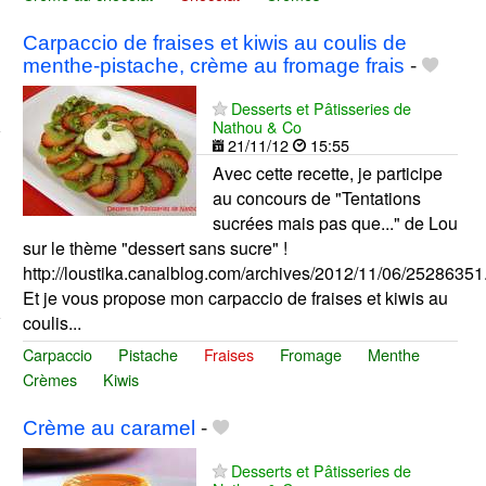
Carpaccio de fraises et kiwis au coulis de
menthe-pistache, crème au fromage frais
-
Desserts et Pâtisseries de
Nathou & Co
21/11/12
15:55
Avec cette recette, je participe
au concours de "Tentations
sucrées mais pas que..." de Lou
sur le thème "dessert sans sucre" !
http://loustika.canalblog.com/archives/2012/11/06/25286351
Et je vous propose mon carpaccio de fraises et kiwis au
coulis...
Carpaccio
Pistache
Fraises
Fromage
Menthe
Crèmes
Kiwis
Crème au caramel
-
Desserts et Pâtisseries de