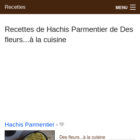
Recettes
MENU
Recettes de Hachis Parmentier de Des
fleurs...à la cuisine
Mes blogs préférés
Hachis Parmentier
-
Des fleurs...à la cuisine