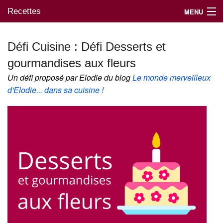
Recettes
MENU
Défi Cuisine : Défi Desserts et
gourmandises aux fleurs
Mes blogs préférés
Un défi proposé par Elodie du blog
Le monde merveilleux
d'Elodie... dans sa cuisine !