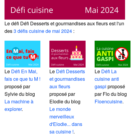
Le défi Défi Desserts et gourmandises aux fleurs est l'un
des
3 défis cuisine de mai 2024
:
Le
Défi En Mai,
Le
Défi Desserts
Le
Défi La
fais ce que tu M !
et gourmandises
cuisine anti
proposé par
aux fleurs
gaspi
proposé
Sylvie du blog
proposé par
par Flo du blog
La machine à
Elodie du blog
Floencuisine
.
explorer
.
Le monde
merveilleux
d'Elodie... dans
sa cuisine !
.