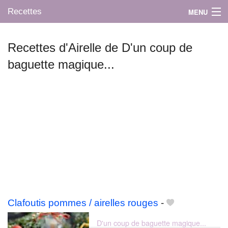
Recettes
MENU
Recettes d'Airelle de D'un coup de
baguette magique...
Mes blogs préférés
Clafoutis pommes / airelles rouges
-
D'un coup de baguette magique...