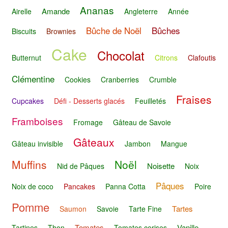
Ananas
Amande
Airelle
Angleterre
Année
Bûche de Noël
Bûches
Biscuits
Brownies
Cake
Chocolat
Butternut
Citrons
Clafoutis
Clémentine
Cookies
Cranberries
Crumble
Fraises
Cupcakes
Défi - Desserts glacés
Feuilletés
Framboises
Fromage
Gâteau de Savoie
Gâteaux
Gâteau invisible
Jambon
Mangue
Muffins
Noël
Noisette
Nid de Pâques
Noix
Pâques
Noix de coco
Pancakes
Panna Cotta
Poire
Pomme
Tartes
Saumon
Savoie
Tarte Fine
Tomates
Vanille
Tartines
Thon
Tomates cerises