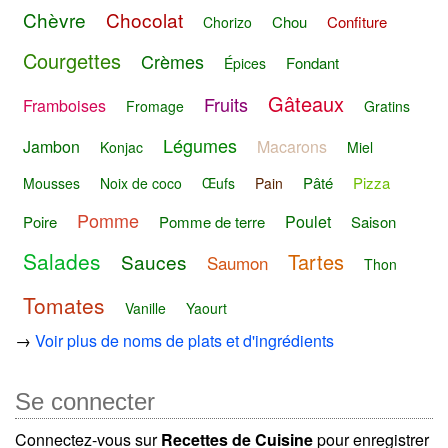
Chèvre
Chocolat
Chou
Confiture
Chorizo
Courgettes
Crèmes
Fondant
Épices
Gâteaux
Fruits
Framboises
Fromage
Gratins
Légumes
Jambon
Macarons
Konjac
Miel
Pâté
Pizza
Mousses
Noix de coco
Œufs
Pain
Pomme
Poulet
Poire
Pomme de terre
Saison
Salades
Tartes
Sauces
Saumon
Thon
Tomates
Vanille
Yaourt
→
Voir plus de noms de plats et d'ingrédients
Se connecter
Connectez-vous sur
Recettes de Cuisine
pour enregistrer