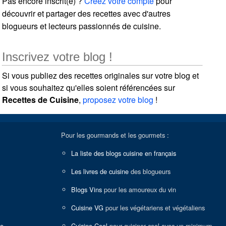
Pas encore inscrit(e) ?
Créez votre compte
pour
découvrir et partager des recettes avec d'autres
blogueurs et lecteurs passionnés de cuisine.
Inscrivez votre blog !
Si vous publiez des recettes originales sur votre blog et
si vous souhaitez qu'elles soient référencées sur
Recettes de Cuisine
,
proposez votre blog
!
Pour les gourmands et les gourmets :
La liste des blogs cuisine en français
Les livres de cuisine
des blogueurs
Blogs Vins
pour les amoureux du vin
Cuisine VG
pour les végétariens et végétaliens
ne
Cuisine Cool
pour cuisiner cool avec un minimum