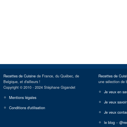
Recettes de Cuisine
de France, du Québec, de
Recettes de Cuis
Belgique, et d'ailleurs !
une sélection de 
Copyright © 2010 - 2024 Stéphane Gigandet
Je veux en sav
Mentions légales
Je veux savoir
Conditions d'utilisation
Je veux contac
le blog
--
@rec