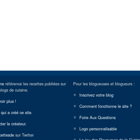
ine
référence les recettes publiées sur
Pour les blogueuses et blogueurs :
blogs de cuisine.
Inscrivez votre blog
oir plus !
Comment fonctionne le site ?
 qui a créé ce site.
Foire Aux Questions
ter le créateur.
Logo personnalisable
ettesde
sur Twitter
Le jeu des Royaumes de la Cuisi