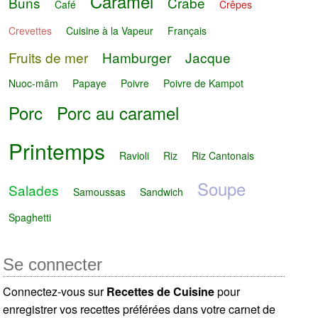
Caramel
Buns
Crabe
Café
Crêpes
Crevettes
Cuisine à la Vapeur
Français
Fruits de mer
Hamburger
Jacque
Nuoc-mâm
Papaye
Poivre
Poivre de Kampot
Porc
Porc au caramel
Printemps
Ravioli
Riz
Riz Cantonais
Soupe
Salades
Samoussas
Sandwich
Spaghetti
Se connecter
Connectez-vous sur
Recettes de Cuisine
pour
enregistrer vos recettes préférées dans votre carnet de