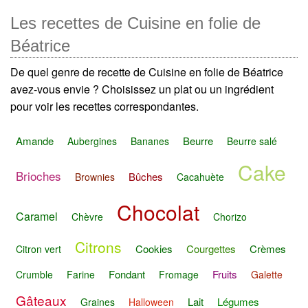
Les recettes de Cuisine en folie de
Béatrice
De quel genre de recette de Cuisine en folie de Béatrice
avez-vous envie ? Choisissez un plat ou un ingrédient
pour voir les recettes correspondantes.
Amande
Beurre
Aubergines
Bananes
Beurre salé
Cake
Brioches
Bûches
Brownies
Cacahuète
Chocolat
Caramel
Chèvre
Chorizo
Citrons
Cookies
Courgettes
Crèmes
Citron vert
Fondant
Fruits
Crumble
Farine
Fromage
Galette
Gâteaux
Lait
Légumes
Graines
Halloween