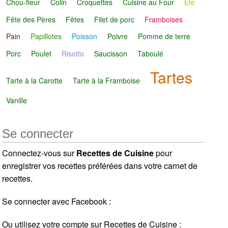
Chou-fleur
Colin
Croquettes
Cuisine au Four
Été
Fête des Pères
Fêtes
Filet de porc
Framboises
Pain
Papillotes
Poisson
Poivre
Pomme de terre
Porc
Poulet
Risotto
Saucisson
Taboulé
Tartes
Tarte à la Carotte
Tarte à la Framboise
Vanille
Se connecter
Connectez-vous sur
Recettes de Cuisine
pour
enregistrer vos recettes préférées dans votre carnet de
recettes.
Se connecter avec Facebook :
Ou utilisez votre compte sur Recettes de Cuisine :