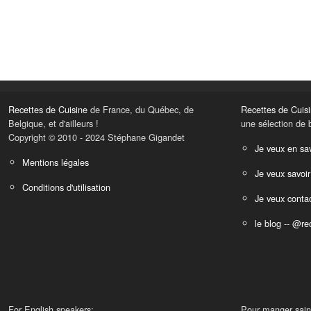
Recettes de Cuisine
de France, du Québec, de
Recettes de Cuis
Belgique, et d'ailleurs !
une sélection de 
Copyright © 2010 - 2024 Stéphane Gigandet
Je veux en sav
Mentions légales
Je veux savoir
Conditions d'utilisation
Je veux contac
le blog
--
@rec
For English speakers:
Pour manger sain