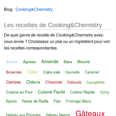
Blog :
Cooking&Chemistry
Les recettes de Cooking&Chemistry
De quel genre de recette de Cooking&Chemistry avez-
vous envie ? Choisissez un plat ou un ingrédient pour voir
les recettes correspondantes.
Amande
Beurre
Abricot
Agneau
Baba
Cake
Brownies
Cake salé
Cannelle
Caramel
Cerises
Chèvre
Chocolat
Clafoutis
Courgettes
Cuisine Facile
Cuisine au Four
Cuisine Rapide
Curry
Fanes de Radis
Flan
Épices
Fromage Blanc
Gâteaux
Gâteau aux Pommes
Gâteau Nature