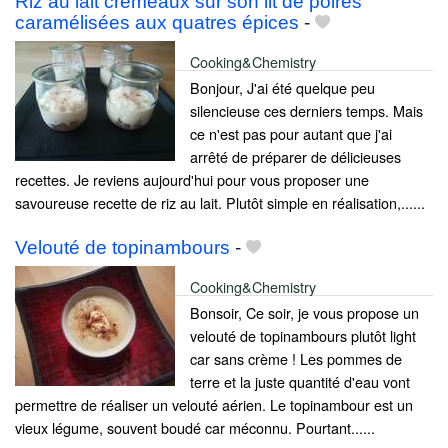
Riz au lait crémeaux sur son lit de poires
caramélisées aux quatres épices
-
Cooking&Chemistry
Bonjour, J'ai été quelque peu
silencieuse ces derniers temps. Mais
ce n'est pas pour autant que j'ai
arrêté de préparer de délicieuses
recettes. Je reviens aujourd'hui pour vous proposer une
savoureuse recette de riz au lait. Plutôt simple en réalisation,......
Velouté de topinambours
-
Cooking&Chemistry
Bonsoir, Ce soir, je vous propose un
velouté de topinambours plutôt light
car sans crème ! Les pommes de
terre et la juste quantité d'eau vont
permettre de réaliser un velouté aérien. Le topinambour est un
vieux légume, souvent boudé car méconnu. Pourtant......