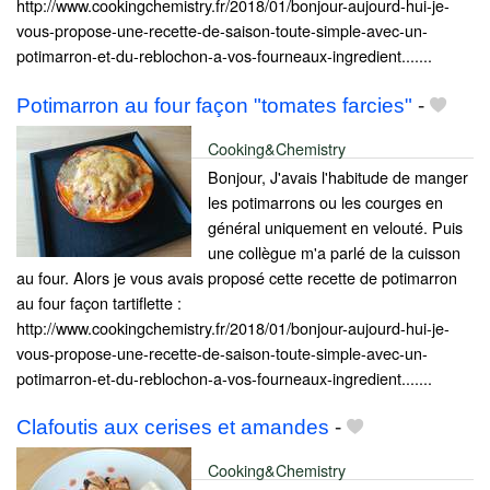
http://www.cookingchemistry.fr/2018/01/bonjour-aujourd-hui-je-
vous-propose-une-recette-de-saison-toute-simple-avec-un-
potimarron-et-du-reblochon-a-vos-fourneaux-ingredient.......
Potimarron au four façon "tomates farcies"
-
Cooking&Chemistry
Bonjour, J'avais l'habitude de manger
les potimarrons ou les courges en
général uniquement en velouté. Puis
une collègue m'a parlé de la cuisson
au four. Alors je vous avais proposé cette recette de potimarron
au four façon tartiflette :
http://www.cookingchemistry.fr/2018/01/bonjour-aujourd-hui-je-
vous-propose-une-recette-de-saison-toute-simple-avec-un-
potimarron-et-du-reblochon-a-vos-fourneaux-ingredient.......
Clafoutis aux cerises et amandes
-
Cooking&Chemistry