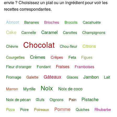
envie ? Choisissez un plat ou un ingrédient pour voir les
recettes correspondantes.
Abricot
Brioches
Bananes
Brocolis
Cacahuète
Cake
Caramel
Cannelle
Carottes
Champignons
Chocolat
Citrons
Chèvre
Chou-fleur
Crèmes
Courgettes
Crêpes
Feta
Figues
Fraises
Fleur d'oranger
Fondant
Framboises
Gâteaux
Jambon
Fromage
Lait
Galette
Glaces
Noix
Noix de coco
Myrtille
Marron
Pistache
Noix de pécan
Pain
Œufs
Oignons
Pomme
Poireaux
Pizza
Poire
Quiches
Rhubarbe