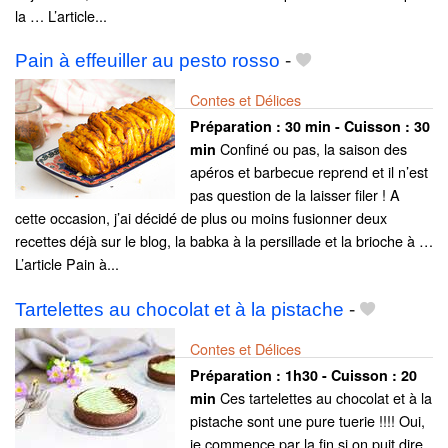
la … L’article...
Pain à effeuiller au pesto rosso
-
Contes et Délices
Préparation :
30 min - Cuisson :
30
Confiné ou pas, la saison des
min
apéros et barbecue reprend et il n’est
pas question de la laisser filer ! A
cette occasion, j’ai décidé de plus ou moins fusionner deux
recettes déjà sur le blog, la babka à la persillade et la brioche à …
L’article Pain à...
Tartelettes au chocolat et à la pistache
-
Contes et Délices
Préparation :
1h30 - Cuisson :
20
Ces tartelettes au chocolat et à la
min
pistache sont une pure tuerie !!!! Oui,
je commence par la fin si on puit dire