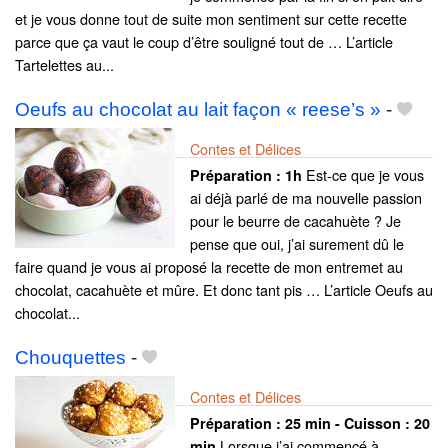
et je vous donne tout de suite mon sentiment sur cette recette
parce que ça vaut le coup d’être souligné tout de … L’article
Tartelettes au...
Oeufs au chocolat au lait façon « reese’s »
-
Contes et Délices
Est-ce que je vous
Préparation :
1h
ai déjà parlé de ma nouvelle passion
pour le beurre de cacahuète ? Je
pense que oui, j’ai surement dû le
faire quand je vous ai proposé la recette de mon entremet au
chocolat, cacahuète et mûre. Et donc tant pis … L’article Oeufs au
chocolat...
Chouquettes
-
Contes et Délices
Préparation :
25 min - Cuisson :
20
Lorsque j’ai commencé à
min