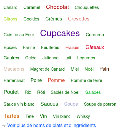
Chocolat
Caramel
Canard
Chouquettes
Crevettes
Crèmes
Citrons
Cookies
Cupcakes
Cuisine au Four
Curcuma
Gâteaux
Épices
Feuilletés
Fraises
Farine
Gaufres
Julienne
Lait
Légumes
Gelée
Pain
Macarons
Miel
Noël
Magret de Canard
Pomme
Poire
Partenariat
Pomme de terre
Poulet
Riz
Rôti
Salades
Sablés de Noël
Sauces
Soupe
Sauce vin blanc
Soupe de potiron
Tartes
Vin
Vin blanc
Tête
Whisky
→
Voir plus de noms de plats et d'ingrédients