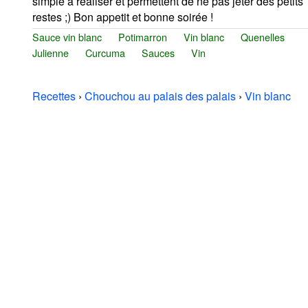
simple a réaliser et permettent de ne pas jeter des petits
restes ;) Bon appetit et bonne soirée !
Sauce vin blanc
Potimarron
Vin blanc
Quenelles
Julienne
Curcuma
Sauces
Vin
Recettes
›
Chouchou au palais des palais
›
Vin blanc