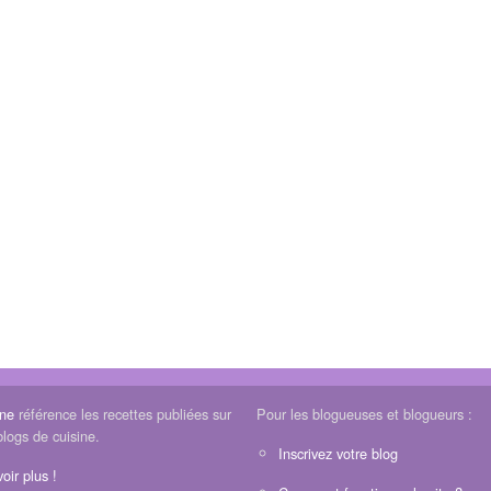
ine
référence les recettes publiées sur
Pour les blogueuses et blogueurs :
blogs de cuisine.
Inscrivez votre blog
oir plus !