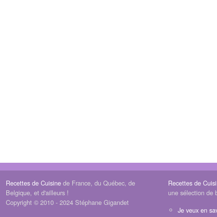
Recettes de Cuisine
de France, du Québec, de
Recettes de Cuis
Belgique, et d'ailleurs !
une sélection de 
Copyright © 2010 - 2024 Stéphane Gigandet
Je veux en sav