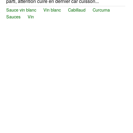
parti, attention cuire en dernier car cuisson...
Sauce vin blanc
Vin blanc
Cabillaud
Curcuma
Sauces
Vin