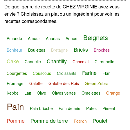
De quel genre de recette de CHEZ VIRGINIE avez-vous
envie ? Choisissez un plat ou un ingrédient pour voir les
recettes correspondantes.
Beignets
Amande
Amour
Ananas
Année
Bricks
Bonheur
Boulettes
Bretagne
Brioches
Cake
Chantilly
Cannelle
Chocolat
Citronnelle
Farine
Courgettes
Couscous
Croissants
Flan
Fromage
Galette
Galette des Rois
Green Zebra
Kebbe
Lait
Olive
Olives vertes
Omelettes
Orange
Pain
Pain brioché
Pain de mie
Pâtes
Piment
Pomme
Pomme de terre
Poulet
Potiron