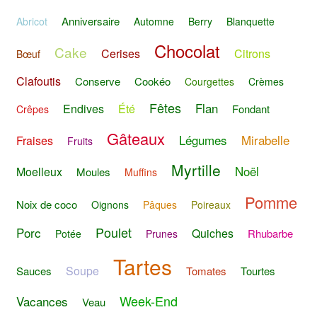
Anniversaire
Abricot
Automne
Berry
Blanquette
Chocolat
Cake
Cerises
Citrons
Bœuf
Clafoutis
Conserve
Cookéo
Courgettes
Crèmes
Fêtes
Flan
Endives
Été
Fondant
Crêpes
Gâteaux
Légumes
Mirabelle
Fraises
Fruits
Myrtille
Noël
Moelleux
Moules
Muffins
Pomme
Noix de coco
Oignons
Pâques
Poireaux
Poulet
Porc
Quiches
Rhubarbe
Potée
Prunes
Tartes
Soupe
Sauces
Tomates
Tourtes
Week-End
Vacances
Veau