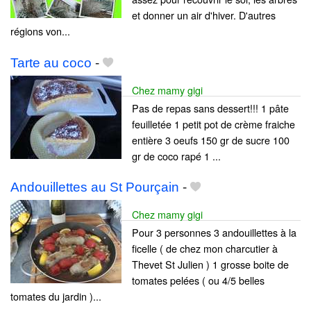
et donner un air d'hiver. D'autres
régions von...
Tarte au coco
-
Chez mamy gigi
Pas de repas sans dessert!!! 1 pâte
feuilletée 1 petit pot de crème fraiche
entière 3 oeufs 150 gr de sucre 100
gr de coco rapé 1 ...
Andouillettes au St Pourçain
-
Chez mamy gigi
Pour 3 personnes 3 andouillettes à la
ficelle ( de chez mon charcutier à
Thevet St Julien ) 1 grosse boite de
tomates pelées ( ou 4/5 belles
tomates du jardin )...