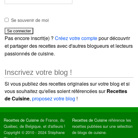
Se souvenir de moi
Pas encore inscrit(e) ?
Créez votre compte
pour découvrir
et partager des recettes avec d'autres blogueurs et lecteurs
passionnés de cuisine.
Inscrivez votre blog !
Si vous publiez des recettes originales sur votre blog et si
vous souhaitez qu'elles soient référencées sur
Recettes
de Cuisine
,
proposez votre blog
!
Recettes de Cuisine
de France, du
Recettes de Cuisine
référence les
Québec, de Belgique, et d'ailleurs !
recettes publiées sur une sélection
Copyright © 2010 - 2024 Stéphane
de blogs de cuisine.