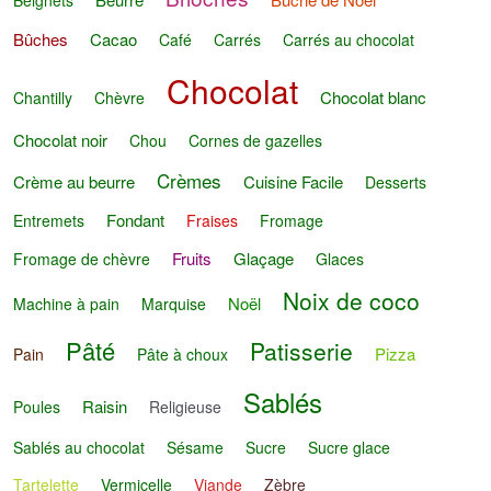
Bûches
Cacao
Café
Carrés
Carrés au chocolat
Chocolat
Chocolat blanc
Chantilly
Chèvre
Chocolat noir
Chou
Cornes de gazelles
Crèmes
Crème au beurre
Cuisine Facile
Desserts
Fondant
Entremets
Fraises
Fromage
Fruits
Glaçage
Fromage de chèvre
Glaces
Noix de coco
Noël
Machine à pain
Marquise
Pâté
Patisserie
Pizza
Pain
Pâte à choux
Sablés
Raisin
Poules
Religieuse
Sablés au chocolat
Sésame
Sucre
Sucre glace
Tartelette
Vermicelle
Viande
Zèbre