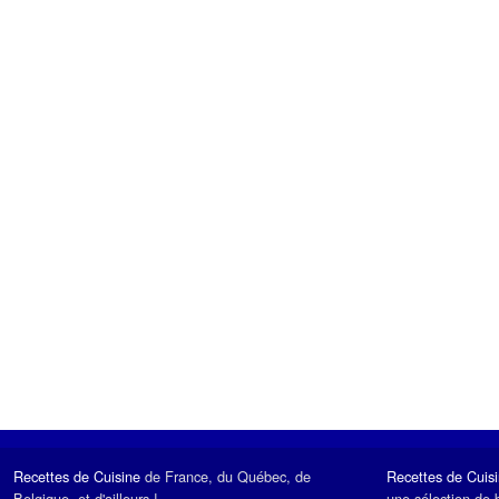
Recettes de Cuisine
de France, du Québec, de
Recettes de Cuis
Belgique, et d'ailleurs !
une sélection de 