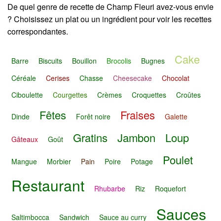
De quel genre de recette de Champ Fleuri avez-vous envie
? Choisissez un plat ou un ingrédient pour voir les recettes
correspondantes.
Cake
Barre
Biscuits
Bouillon
Brocolis
Bugnes
Céréale
Cerises
Chasse
Cheesecake
Chocolat
Ciboulette
Courgettes
Crèmes
Croquettes
Croûtes
Fêtes
Fraises
Dinde
Forêt noire
Galette
Gratins
Jambon
Loup
Gâteaux
Goût
Poulet
Mangue
Morbier
Pain
Poire
Potage
Restaurant
Rhubarbe
Riz
Roquefort
Sauces
Saltimbocca
Sandwich
Sauce au curry