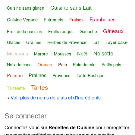
Cuisine sans Lait
Cuisine sans gluten
Framboises
Cuisine Vegane
Entremets
Fraises
Gâteaux
Fruit de la passion
Fruits rouges
Ganache
Layer cake
Glaces
Graines
Herbes de Provence
Lait
Noisette
Macarons
Noël
Marbré
Mousses
Pain
Noix de coco
Orange
Pain de mie
Petits pois
Pralines
Pomme
Provence
Tarte Rustique
Tartes
Tartelette
→
Voir plus de noms de plats et d'ingrédients
Se connecter
Connectez-vous sur
Recettes de Cuisine
pour enregistrer
vos recettes préférées dans votre carnet de recettes.