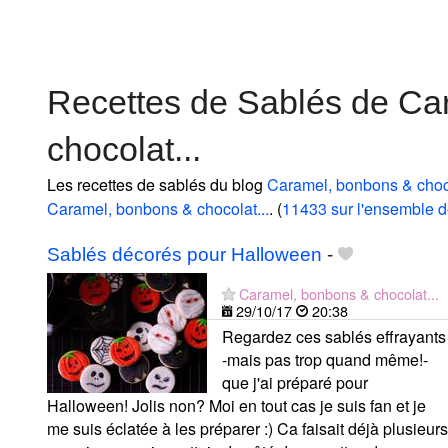
Recettes de Sablés de Ca
chocolat...
Les recettes de sablés du blog
Caramel, bonbons & choco
Caramel, bonbons & chocolat...
. (
11433 sur l'ensemble d
Sablés décorés pour Halloween
-
Caramel, bonbons & chocolat...
29/10/17
20:38
Regardez ces sablés effrayants
-mais pas trop quand même!-
que j'ai préparé pour
Halloween! Jolis non? Moi en tout cas je suis fan et je
me suis éclatée à les préparer :) Ca faisait déjà plusieurs