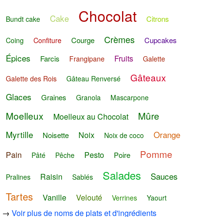
Chocolat
Cake
Citrons
Bundt cake
Crèmes
Courge
Cupcakes
Coing
Confiture
Épices
Fruits
Farcis
Frangipane
Galette
Gâteaux
Galette des Rois
Gâteau Renversé
Glaces
Graines
Granola
Mascarpone
Moelleux
Mûre
Moelleux au Chocolat
Myrtille
Orange
Noix
Noisette
Noix de coco
Pomme
Pain
Pesto
Poire
Pâté
Pêche
Salades
Sauces
Raisin
Pralines
Sablés
Tartes
Vanille
Velouté
Verrines
Yaourt
→
Voir plus de noms de plats et d'ingrédients