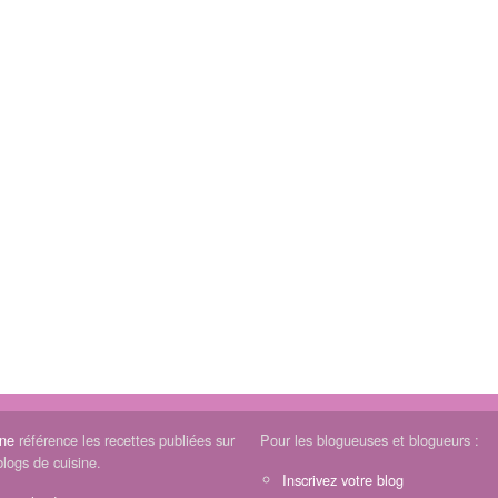
ine
référence les recettes publiées sur
Pour les blogueuses et blogueurs :
blogs de cuisine.
Inscrivez votre blog