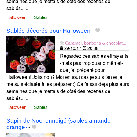
semaines que je mettais de côté des recettes de
sablés......
Halloween
Sablés
Sablés décorés pour Halloween
-
Caramel, bonbons & chocolat...
29/10/17
20:38
Regardez ces sablés effrayants
-mais pas trop quand même!-
que j'ai préparé pour
Halloween! Jolis non? Moi en tout cas je suis fan et je
me suis éclatée à les préparer :) Ca faisait déjà plusieurs
semaines que je mettais de côté des recettes de
sablés......
Halloween
Sablés
Sapin de Noël enneigé {sablés amande-
orange}
-