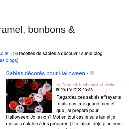
ramel, bonbons &
lat...
: 6 recettes de sablés à découvrir sur le blog
es blogs
)
Sablés décorés pour Halloween
-
Caramel, bonbons & chocolat...
29/10/17
20:38
Regardez ces sablés effrayants
-mais pas trop quand même!-
que j'ai préparé pour
Halloween! Jolis non? Moi en tout cas je suis fan et je
me suis éclatée à les préparer :) Ca faisait déjà plusieurs