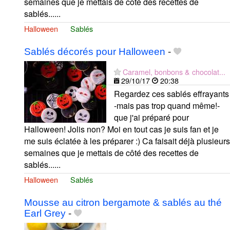
semaines que je mettais de côté des recettes de
sablés......
Halloween
Sablés
Sablés décorés pour Halloween
-
Caramel, bonbons & chocolat...
29/10/17
20:38
Regardez ces sablés effrayants
-mais pas trop quand même!-
que j'ai préparé pour
Halloween! Jolis non? Moi en tout cas je suis fan et je
me suis éclatée à les préparer :) Ca faisait déjà plusieurs
semaines que je mettais de côté des recettes de
sablés......
Halloween
Sablés
Mousse au citron bergamote & sablés au thé
Earl Grey
-