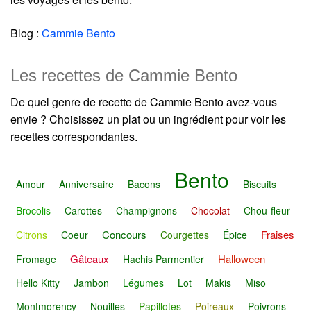
Blog :
Cammie Bento
Les recettes de Cammie Bento
De quel genre de recette de Cammie Bento avez-vous
envie ? Choisissez un plat ou un ingrédient pour voir les
recettes correspondantes.
Bento
Amour
Anniversaire
Bacons
Biscuits
Brocolis
Carottes
Champignons
Chocolat
Chou-fleur
Concours
Fraises
Citrons
Coeur
Courgettes
Épice
Gâteaux
Halloween
Fromage
Hachis Parmentier
Hello Kitty
Jambon
Légumes
Lot
Makis
Miso
Montmorency
Nouilles
Papillotes
Poireaux
Poivrons