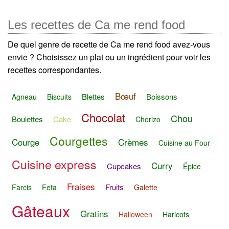
Les recettes de Ca me rend food
De quel genre de recette de Ca me rend food avez-vous
envie ? Choisissez un plat ou un ingrédient pour voir les
recettes correspondantes.
Bœuf
Blettes
Boissons
Agneau
Biscuits
Chocolat
Chou
Boulettes
Cake
Chorizo
Courgettes
Courge
Crèmes
Cuisine au Four
Cuisine express
Curry
Cupcakes
Épice
Fraises
Fruits
Farcis
Feta
Galette
Gâteaux
Gratins
Halloween
Haricots