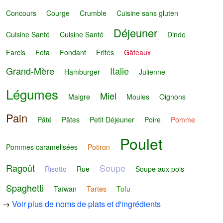
Concours
Courge
Crumble
Cuisine sans gluten
Déjeuner
Cuisine Santé
Cuisine Santé
Dinde
Farcis
Feta
Fondant
Frites
Gâteaux
Grand-Mère
Italie
Hamburger
Julienne
Légumes
Miel
Maigre
Moules
Oignons
Pain
Pâté
Pâtes
Petit Déjeuner
Poire
Pomme
Poulet
Pommes caramelisées
Potiron
Ragoût
Soupe
Risotto
Rue
Soupe aux pois
Spaghetti
Taïwan
Tartes
Tofu
→
Voir plus de noms de plats et d'ingrédients