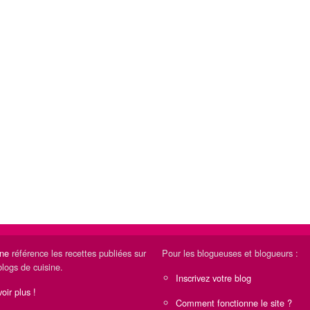
ine
référence les recettes publiées sur
Pour les blogueuses et blogueurs :
blogs de cuisine.
Inscrivez votre blog
oir plus !
Comment fonctionne le site ?