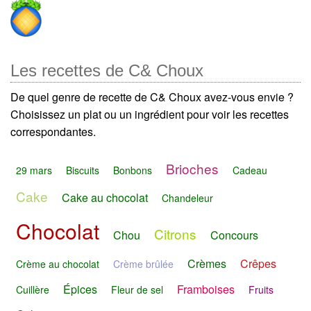
Les recettes de C& Choux
De quel genre de recette de C& Choux avez-vous envie ?
Choisissez un plat ou un ingrédient pour voir les recettes
correspondantes.
Brioches
29 mars
Biscuits
Bonbons
Cadeau
Cake
Cake au chocolat
Chandeleur
Chocolat
Citrons
Chou
Concours
Crèmes
Crêpes
Crème au chocolat
Crème brûlée
Épices
Framboises
Cuillère
Fleur de sel
Fruits