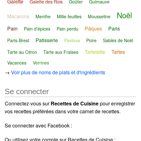
Galette
Galette des Rois
Goûter
Guimauve
Noël
Macarons
Menthe
Mille-feuilles
Mousseline
Pain
Pâques
Paris
Pain d'épices
Pain perdu
Patisserie
Paris-Brest
Pavlova
Poire
Sablés de Noël
Tartelette
Tartes
Tarte au Citron
Tarte aux Fraises
Vacances
Verrines
→
Voir plus de noms de plats et d'ingrédients
Se connecter
Connectez-vous sur
Recettes de Cuisine
pour enregistrer
vos recettes préférées dans votre carnet de recettes.
Se connecter avec Facebook :
Ou utilisez votre compte sur Recettes de Cuisine :