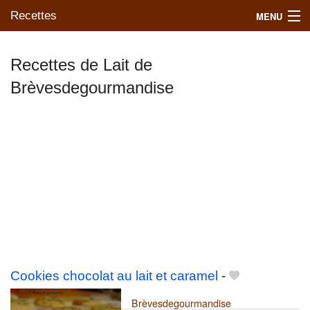
Recettes
MENU
Recettes de Lait de
Brèvesdegourmandise
Mes blogs préférés
Cookies chocolat au lait et caramel
-
Brèvesdegourmandise