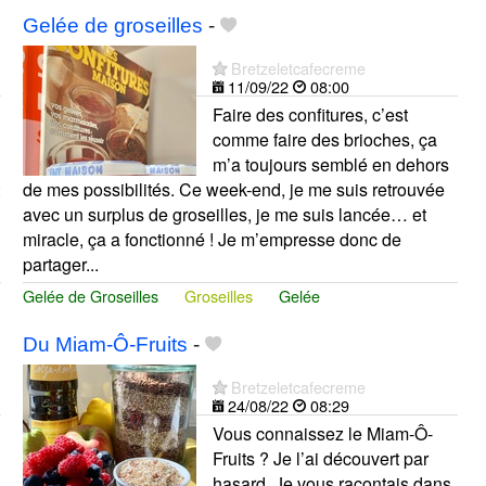
Gelée de groseilles
-
Bretzeletcafecreme
11/09/22
08:00
Faire des confitures, c’est
comme faire des brioches, ça
m’a toujours semblé en dehors
de mes possibilités. Ce week-end, je me suis retrouvée
avec un surplus de groseilles, je me suis lancée… et
miracle, ça a fonctionné ! Je m’empresse donc de
partager...
Gelée de Groseilles
Groseilles
Gelée
Du Miam-Ô-Fruits
-
Bretzeletcafecreme
24/08/22
08:29
Vous connaissez le Miam-Ô-
Fruits ? Je l’ai découvert par
hasard. Je vous racontais dans