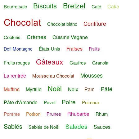
Bretzel
Biscuits
Cake
Beurre salé
Café
Chocolat
Confiture
Chocolat blanc
Crèmes
Cuisine Vegane
Cookies
Fraises
États-Unis
Fruits
Defi Montagne
Gâteaux
Gaufres
Granola
Fruits rouges
Mousses
La rentrée
Mousse au Chocolat
Noël
Pâté
Muffins
Myrtille
Noix
Pain
Poire
Pâte d'Amande
Pavot
Poireaux
Rhubarbe
Pomme
Potiron
Prunes
Rhum
Sablés
Salades
Sauces
Sablés de Noël