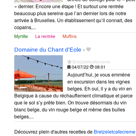
» dernier. Encore une étape ! Et surtout une rentrée
beaucoup plus sereine que l’an dernier lors de notre
arrivée à Bruxelles. Un établissement qu’il connait, des
copains,...
Myrtille
La rentrée
Muffins
Domaine du Chant d'Eole
-
Bretzeletcafecreme
04/07/22
08:01
Aujourd’hui, je vous emmène
en excursion dans les vignes
belges. Eh oui, il y a du vin en
Belgique à cause du réchauffement climatique et parce
que le sol s’y prête bien. On trouve désormais du vin
blanc belge, du vin rouge belge et même des bulles
belges....
Découvrez plein d'autres recettes de
Bretzeletcafecreme