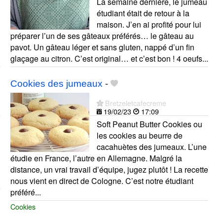
La semaine dernière, le jumeau
étudiant était de retour à la
maison. J’en ai profité pour lui
préparer l’un de ses gâteaux préférés… le gâteau au
pavot. Un gâteau léger et sans gluten, nappé d’un fin
glaçage au citron. C’est original… et c’est bon ! 4 oeufs...
Cookies des jumeaux
-
Bretzeletcafecreme
19/02/23
17:09
Soft Peanut Butter Cookies ou
les cookies au beurre de
cacahuètes des jumeaux. L’une
étudie en France, l’autre en Allemagne. Malgré la
distance, un vrai travail d’équipe, jugez plutôt ! La recette
nous vient en direct de Cologne. C’est notre étudiant
préféré...
Cookies