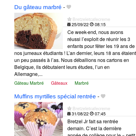
Du gâteau marbré
-
Bretzeletcafecreme
25/09/22
08:15
Ce week-end, nous avons
réussi l’exploit de réunir les 3
enfants pour fêter les 19 ans de
nos jumeaux étudiants ! L’an dernier, leurs 18 ans étaient
un peu passés à l’as. Nous déballions nos cartons en
Belgique, ils débutaient leurs études, l’un en
Allemagne,...
Gâteau Marbré
Gâteaux
Marbré
Muffins myrtilles spécial rentrée
-
Bretzeletcafecreme
31/08/22
07:45
Bretzel Jr fait sa rentrée
demain. C’est la dernière
année de collège pour le « petit