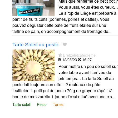
Mais que renferme ce petit pot ?
Vous aussi, vous êtes curieux…
Le sirop de Liège est préparé à
partir de fruits cuits (pommes, poires et dattes). Vous
pouvez déguster cette pâte de fruits étalée sur une
tartine de pain, en accompagnement du fromage de...
Tarte Soleil au pesto
-
Bretzeletcafecreme
12/03/23
16:27
Pour mettre un peu de soleil sur
votre table avant l’arrivée du
printemps… La tarte Soleil au
pesto fait toujours son effet ! 2 rouleaux de pâte
feuilletée 1 petit pot de pesto 70 g de gruyère râpé 1/2
boule de mozzarella 1 jaune d’œuf dilué avec une c.s...
Tarte soleil
Pesto
Tartes