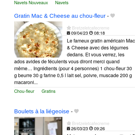
Navets Nouveaux
Navets
Gratin Mac & Cheese au chou-fleur
-
Bretzeletcafecreme
09/04/23
08:18
Le fameux gratin américain Mac
& Cheese avec des légumes
dedans. Et vous verrez, les
ados avides de féculents vous diront merci quand
même… Ingrédients (pour 4 personnes) 1 chou-fleur 30
g beurre 30 g farine 0,5 l lait sel, poivre, muscade 200 g
macaroni...
Chou-fleur
Gratins
Boulets à la liégeoise
-
Bretzeletcafecreme
26/03/23
09:26