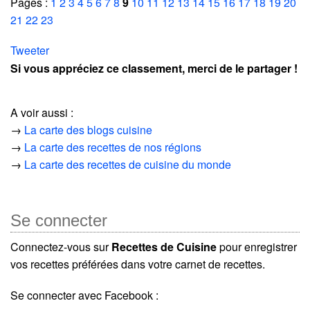
Pages :
1
2
3
4
5
6
7
8
9
10
11
12
13
14
15
16
17
18
19
20
21
22
23
Tweeter
Si vous appréciez ce classement, merci de le partager !
A voir aussi :
→
La carte des blogs cuisine
→
La carte des recettes de nos régions
→
La carte des recettes de cuisine du monde
Se connecter
Connectez-vous sur
Recettes de Cuisine
pour enregistrer
vos recettes préférées dans votre carnet de recettes.
Se connecter avec Facebook :