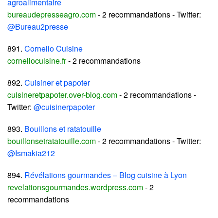
agroalimentaire
bureaudepresseagro.com
- 2 recommandations - Twitter:
@Bureau2presse
891.
Cornello Cuisine
cornellocuisine.fr
- 2 recommandations
892.
Cuisiner et papoter
cuisineretpapoter.over-blog.com
- 2 recommandations -
Twitter:
@cuisinerpapoter
893.
Bouillons et ratatouille
bouillonsetratatouille.com
- 2 recommandations - Twitter:
@Ismakia212
894.
Révélations gourmandes – Blog cuisine à Lyon
revelationsgourmandes.wordpress.com
- 2
recommandations