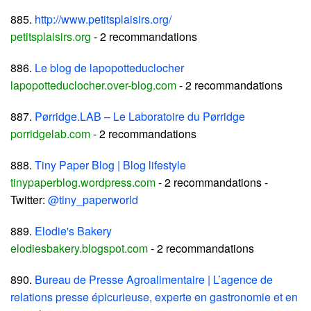
885.
http://www.petitsplaisirs.org/
petitsplaisirs.org
- 2 recommandations
886.
Le blog de lapopotteduclocher
lapopotteduclocher.over-blog.com
- 2 recommandations
887.
Pørridge.LAB – Le Laboratoire du Pørridge
porridgelab.com
- 2 recommandations
888.
Tiny Paper Blog | Blog lifestyle
tinypaperblog.wordpress.com
- 2 recommandations -
Twitter:
@tiny_paperworld
889.
Elodie's Bakery
elodiesbakery.blogspot.com
- 2 recommandations
890.
Bureau de Presse Agroalimentaire | L’agence de
relations presse épicurieuse, experte en gastronomie et en