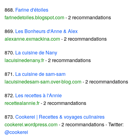
868.
Farine d'étoiles
farinedetoiles.blogspot.com
- 2 recommandations
869.
Les Bonheurs d'Anne & Alex
alexanne.exmackina.com
- 2 recommandations
870.
La cuisine de Nany
lacuisinedenany.fr
- 2 recommandations
871.
La cuisine de sam-sam
lacuisinedesam-sam.over-blog.com
- 2 recommandations
872.
Les recettes à l'Annie
recettealannie.fr
- 2 recommandations
873.
Cookerei | Recettes & voyages culinaires
cookerei.wordpress.com
- 2 recommandations - Twitter:
@cookerei