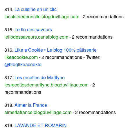
814.
La cuisine en un clic
lacuisineenunclic.blogduvillage.com
- 2 recommandations
815.
Le flo des saveurs
leflodessaveurs.canalblog.com
- 2 recommandations
816.
Like a Cookie • Le blog 100% pâtisserie
likeacookie.com
- 2 recommandations - Twitter:
@bloglikeacookie
817.
Les recettes de Marilyne
lesrecettesdemarilyne.blogduvillage.com
- 2
recommandations
818.
Aimer la France
aimerlafrance.blogduvillage.com
- 2 recommandations
819.
LAVANDE ET ROMARIN