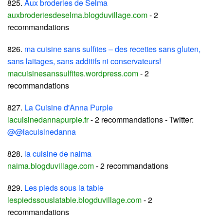
825.
Aux broderies de Selma
auxbroderiesdeselma.blogduvillage.com
- 2
recommandations
826.
ma cuisine sans sulfites – des recettes sans gluten,
sans laitages, sans additifs ni conservateurs!
macuisinesanssulfites.wordpress.com
- 2
recommandations
827.
La Cuisine d'Anna Purple
lacuisinedannapurple.fr
- 2 recommandations - Twitter:
@@lacuisinedanna
828.
la cuisine de naima
naima.blogduvillage.com
- 2 recommandations
829.
Les pieds sous la table
lespiedssouslatable.blogduvillage.com
- 2
recommandations