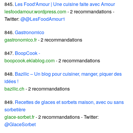
845.
Les Food'Amour | Une cuisine faite avec Amour
lesfoodamour.wordpress.com
- 2 recommandations -
Twitter:
@@LesFoodAmour1
846.
Gastronomico
gastronomico.fr
- 2 recommandations
847.
BoopCook -
boopcook.eklablog.com
- 2 recommandations
848.
Bazilic – Un blog pour cuisiner, manger, piquer des
idées !
bazilic.ch
- 2 recommandations
849.
Recettes de glaces et sorbets maison, avec ou sans
sorbetière
glace-sorbet.fr
- 2 recommandations - Twitter:
@GlaceSorbet