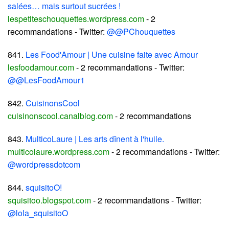
salées… mais surtout sucrées !
lespetiteschouquettes.wordpress.com
- 2
recommandations - Twitter:
@@PChouquettes
841.
Les Food'Amour | Une cuisine faite avec Amour
lesfoodamour.com
- 2 recommandations - Twitter:
@@LesFoodAmour1
842.
CuisinonsCool
cuisinonscool.canalblog.com
- 2 recommandations
843.
MulticoLaure | Les arts dînent à l'huile.
multicolaure.wordpress.com
- 2 recommandations - Twitter:
@wordpressdotcom
844.
squisitoO!
squisitoo.blogspot.com
- 2 recommandations - Twitter:
@lola_squisitoO