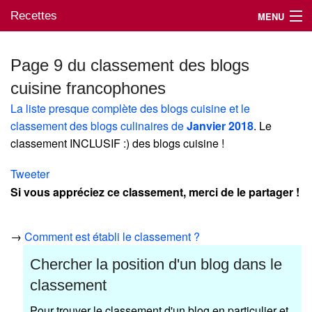
Recettes
MENU
Page 9 du classement des blogs
cuisine francophones
Mes blogs préférés
La liste presque complète des blogs cuisine et le
classement des blogs culinaires de
Janvier 2018
. Le
classement INCLUSIF :) des blogs cuisine !
Tweeter
Si vous appréciez ce classement, merci de le partager !
→
Comment est établi le classement ?
Chercher la position d'un blog dans le
classement
Pour trouver le classement d'un blog en particulier et