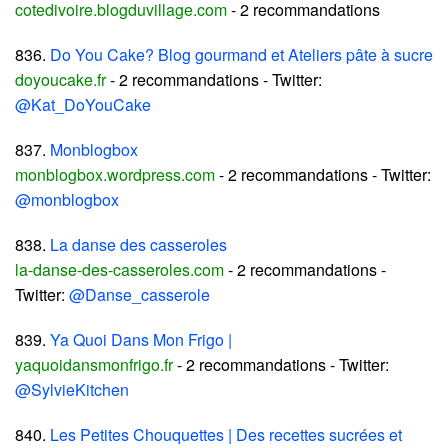
cotedivoire.blogduvillage.com
- 2 recommandations
836.
Do You Cake? Blog gourmand et Ateliers pâte à sucre
doyoucake.fr
- 2 recommandations - Twitter:
@Kat_DoYouCake
837.
Monblogbox
monblogbox.wordpress.com
- 2 recommandations - Twitter:
@monblogbox
838.
La danse des casseroles
la-danse-des-casseroles.com
- 2 recommandations -
Twitter:
@Danse_casserole
839.
Ya Quoi Dans Mon Frigo |
yaquoidansmonfrigo.fr
- 2 recommandations - Twitter:
@SylvieKitchen
840.
Les Petites Chouquettes | Des recettes sucrées et