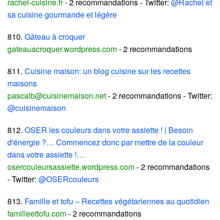
rachel-cuisine.fr
- 2 recommandations - Twitter:
@Rachel et
sa cuisine gourmande et légère
810.
Gâteau à croquer
gateauacroquer.wordpress.com
- 2 recommandations
811.
Cuisine maison: un blog cuisine sur les recettes
maisons
pascalb@cuisinemaison.net
- 2 recommandations - Twitter:
@cuisinemaison
812.
OSER les couleurs dans votre assiette ! | Besoin
d'énergie ?… Commencez donc par mettre de la couleur
dans votre assiette !…
osercouleursassiette.wordpress.com
- 2 recommandations
- Twitter:
@OSERcouleurs
813.
Famille et tofu – Recettes végétariennes au quotidien
familleettofu.com
- 2 recommandations