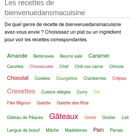
Les recettes de
bienvenuedansmacuisine
De quel genre de recette de bienvenuedansmacuisine
avez-vous envie ? Choisissez un plat ou un ingrédient
pour voir les recettes correspondantes.
Amande
Caramel
Betteraves
Beurre salé
Carottes
Cheesecake
Chef
Chili con carne
Chinois
Chocolat
Cookies
Courgettes
Cranberries
Crêpes
Crevettes
Cuisine allégée
Curry
Été
Filet Mignon
Galette
Galette des Rois
Gâteaux
Gâteau de Pâques
Girafe
Goûter
Lait
Pain
Langue de boeuf
Mâche
Madeleines
Panais