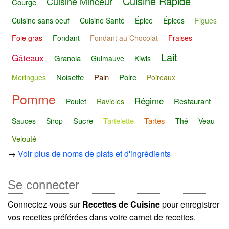
Cuisine Rapide
Cuisine Minceur
Courge
Cuisine sans oeuf
Cuisine Santé
Épice
Épices
Figues
Foie gras
Fondant
Fondant au Chocolat
Fraises
Lait
Gâteaux
Granola
Guimauve
Kiwis
Noisette
Pain
Poire
Meringues
Poireaux
Pomme
Régime
Restaurant
Poulet
Ravioles
Sucre
Tartelette
Tartes
Sauces
Sirop
Thé
Veau
Velouté
→
Voir plus de noms de plats et d'ingrédients
Se connecter
Connectez-vous sur
Recettes de Cuisine
pour enregistrer
vos recettes préférées dans votre carnet de recettes.