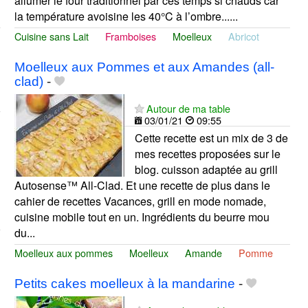
allumer le four traditionnel par ces temps si chauds car
la température avoisine les 40°C à l’ombre......
Cuisine sans Lait
Framboises
Moelleux
Abricot
Moelleux aux Pommes et aux Amandes (all-
clad)
-
Autour de ma table
03/01/21
09:55
Cette recette est un mix de 3 de
mes recettes proposées sur le
blog. cuisson adaptée au grill
Autosense™ All-Clad. Et une recette de plus dans le
cahier de recettes Vacances, grill en mode nomade,
cuisine mobile tout en un. Ingrédients du beurre mou
du...
Moelleux aux pommes
Moelleux
Amande
Pomme
Petits cakes moelleux à la mandarine
-