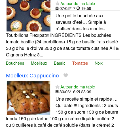
Autour de ma table
07/02/17
19:59
Une petite bouchée aux
saveurs d’été… Simple à
réaliser dans les moules
Tourbillons Flexipat® INGRÉDIENTS Les bouchées
tomate basilic (24 tourbillons) 15 g de basilic frais ciselé
30 g d'huile d'olive 250 g de sauce tomate cuisinée Ail &
Oignons Heinz 3...
Bouchées
Moelleux
Basilic
Tomates
Noix
Moelleux Cappuccino
-
Autour de ma table
30/06/16
23:09
Une recette simple et rapide …
Qui date !!! Ingrédients : 3 œufs
150 g de sucre 130 g de beurre
fondu 150 g de farine 100 g de crème liquide entière 2
ou 3 cuillères à café de café soluble (dans la crème) 2