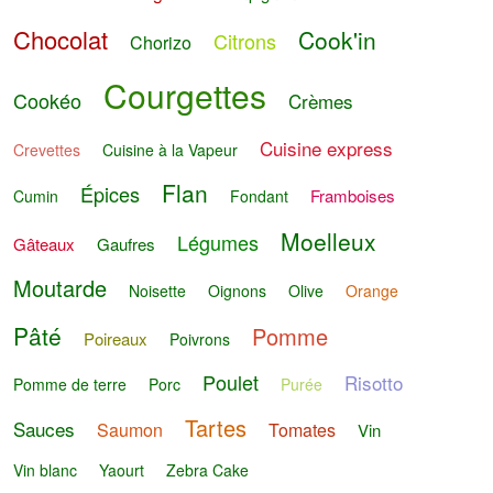
Chocolat
Cook'in
Citrons
Chorizo
Courgettes
Cookéo
Crèmes
Cuisine express
Crevettes
Cuisine à la Vapeur
Flan
Épices
Framboises
Cumin
Fondant
Moelleux
Légumes
Gâteaux
Gaufres
Moutarde
Noisette
Oignons
Olive
Orange
Pâté
Pomme
Poireaux
Poivrons
Poulet
Risotto
Pomme de terre
Porc
Purée
Tartes
Sauces
Saumon
Tomates
Vin
Vin blanc
Yaourt
Zebra Cake