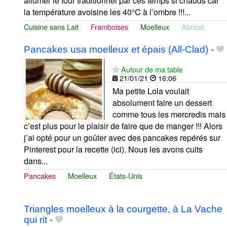
allumer le four traditionnel par ces temps si chauds car
la température avoisine les 40°C à l’ombre !!!...
Cuisine sans Lait
Framboises
Moelleux
Abricot
Pancakes usa moelleux et épais (All-Clad)
-
Autour de ma table
21/01/21
16:06
Ma petite Lola voulait
absolument faire un dessert
comme tous les mercredis mais
c’est plus pour le plaisir de faire que de manger !!! Alors
j’ai opté pour un goûter avec des pancakes repérés sur
Pinterest pour la recette (ici). Nous les avons cuits
dans...
Pancakes
Moelleux
États-Unis
Triangles moelleux à la courgette, à La Vache
qui rit
-