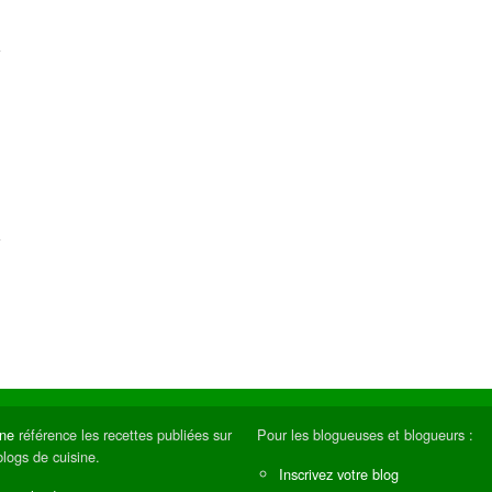
ine
référence les recettes publiées sur
Pour les blogueuses et blogueurs :
blogs de cuisine.
Inscrivez votre blog