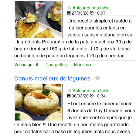
Autour de ma table
27/03/20
18:07
Une recette simple et rapide à
réaliser pour les enfants en
version sans vin blanc bien sûr
. Ingrédients Préparation de la pâte à moelleux 30 g de
beurre demi-sel 160 g de lait entier 110 g de vin blanc
ou bouillon de poule ou légumes 110 g de cheddar...
Vache qui rit
Courgettes
Moelleux
Donuts moelleux de légumes
-
Autour de ma table
06/03/20
10:34
Et oui encore le fameux moule
8 donuts de Guy Demarle, vous
avez surement compris que je
l’aimais bien !!! Une recette un peu moins gourmande
pour certains car à base de légumes mais nous avons