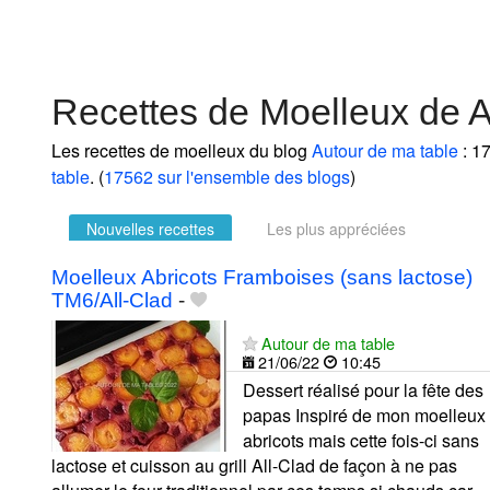
Recettes de Moelleux de A
Les recettes de moelleux du blog
Autour de ma table
: 17
table
. (
17562 sur l'ensemble des blogs
)
Nouvelles recettes
Les plus appréciées
Moelleux Abricots Framboises (sans lactose)
TM6/All-Clad
-
Autour de ma table
21/06/22
10:45
Dessert réalisé pour la fête des
papas Inspiré de mon moelleux
abricots mais cette fois-ci sans
lactose et cuisson au grill All-Clad de façon à ne pas