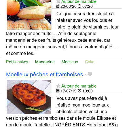
Autour de ma table
20/03/20
07:20
Ce goûter sera très simple à
réaliser avec vos loulous et
faire le plein de vitamines, leur
faire manger des fruits … Afin de soulager le
mandarinier de ces fruits généreux cette année, car
même en mangeant souvent, il nous a vraiment gâté …
et comme les...
Petits cakes
Mandarine
Moelleux
Cake
Moelleux pêches et framboises
-
Autour de ma table
17/07/19
10:00
Vous avez peut-être déjà
réalisé mon moelleux aux
abricots et bien voici une
version pêches et framboises dans le moule Ellipse et
non le moule Tablette . INGRÉDIENTS Hors robot 85 g