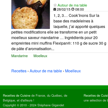
Autour de ma table
28/02/15
08:00
1, 2, 3… Cook’Inons Sur la
base des madeleines à
laquelle, j’ai apporté quelques
petites modifications elle se transforme en un petit
moelleux saveur mandarine … Ingrédients pour 20
empreintes mini muffins Flexipan®: 110 g de sucre 30 g
de pâte d’aromatisation...
Mandarine
Moelleux
Recettes
›
Autour de ma table
›
Moelleux
Recettes de Cuisine
de France, du Québec, de
Recettes de Cuis
Belgique, et d'ailleurs !
une sélection de 
Copyright © 2010 - 2024 Stéphane Gigandet