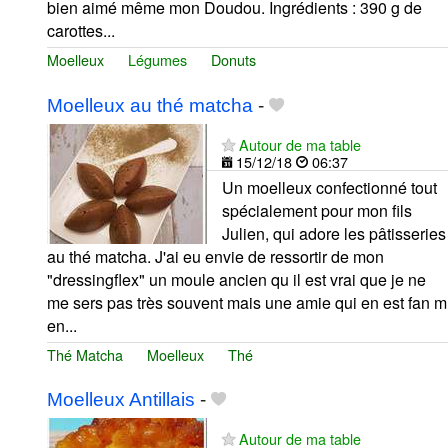
bien aimé même mon Doudou. Ingrédients : 390 g de
carottes...
Moelleux
Légumes
Donuts
Moelleux au thé matcha
-
Autour de ma table
15/12/18
06:37
Un moelleux confectionné tout
spécialement pour mon fils
Julien, qui adore les pâtisseries
au thé matcha. J'ai eu envie de ressortir de mon
"dressingflex" un moule ancien qu il est vrai que je ne
me sers pas très souvent mais une amie qui en est fan m
en...
Thé Matcha
Moelleux
Thé
Moelleux Antillais
-
Autour de ma table