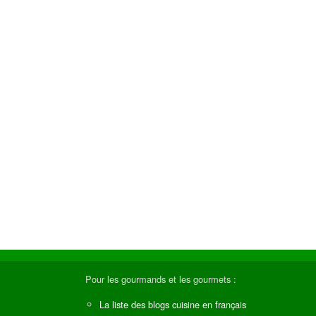
Pour les gourmands et les gourmets :
La liste des blogs cuisine en français