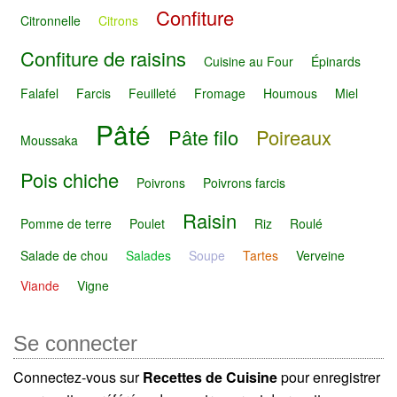
Confiture
Citronnelle
Citrons
Confiture de raisins
Cuisine au Four
Épinards
Falafel
Farcis
Feuilleté
Fromage
Houmous
Miel
Pâté
Pâte filo
Poireaux
Moussaka
Pois chiche
Poivrons
Poivrons farcis
Raisin
Pomme de terre
Poulet
Riz
Roulé
Salade de chou
Salades
Soupe
Tartes
Verveine
Viande
Vigne
Se connecter
Connectez-vous sur
Recettes de Cuisine
pour enregistrer