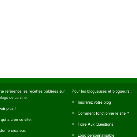
ine
référence les recettes publiées sur
Pour les blogueuses et blogueurs :
blogs de cuisine.
Inscrivez votre blog
oir plus !
Comment fonctionne le site ?
 qui a créé ce site.
Foire Aux Questions
ter le créateur.
Logo personnalisable