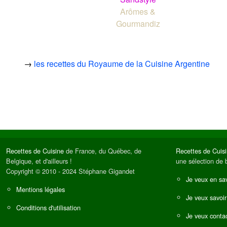
Arômes &
Gourmandiz
→
les recettes du Royaume de la Cuisine Argentine
Recettes de Cuisine
de France, du Québec, de
Recettes de Cuis
Belgique, et d'ailleurs !
une sélection de 
Copyright © 2010 - 2024 Stéphane Gigandet
Je veux en sav
Mentions légales
Je veux savoir
Conditions d'utilisation
Je veux contac