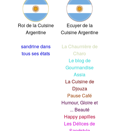
Roi de la Cuisine
Ecuyer de la
Argentine
Cuisine Argentine
sandrine dans
La Chaumière de
tous ses états
Charo
Le blog de
Gourmandise
Assia
La Cuisine de
Djouza
Pause Café
Humour, Gloire et
... Beauté
Happy papilles
Les Délices de
Sandstyle