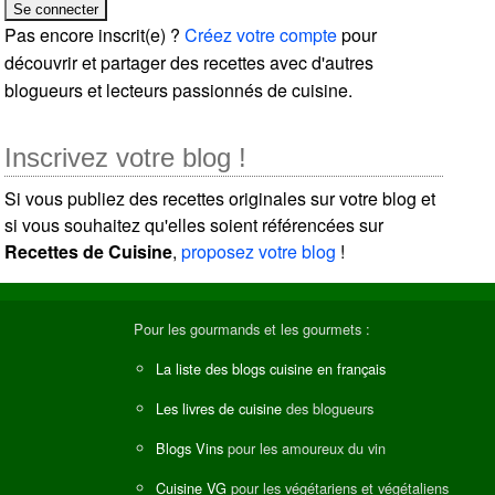
Pas encore inscrit(e) ?
Créez votre compte
pour
découvrir et partager des recettes avec d'autres
blogueurs et lecteurs passionnés de cuisine.
Inscrivez votre blog !
Si vous publiez des recettes originales sur votre blog et
si vous souhaitez qu'elles soient référencées sur
Recettes de Cuisine
,
proposez votre blog
!
Pour les gourmands et les gourmets :
La liste des blogs cuisine en français
Les livres de cuisine
des blogueurs
Blogs Vins
pour les amoureux du vin
Cuisine VG
pour les végétariens et végétaliens