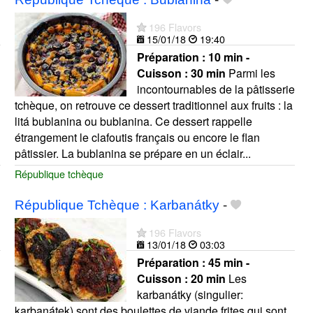
196 Flavors
15/01/18
19:40
Préparation :
10 min -
Cuisson :
30 min
Parmi les
incontournables de la pâtisserie
tchèque, on retrouve ce dessert traditionnel aux fruits : la
litá bublanina ou bublanina. Ce dessert rappelle
étrangement le clafoutis français ou encore le flan
pâtissier. La bublanina se prépare en un éclair...
République tchèque
République Tchèque : Karbanátky
-
196 Flavors
13/01/18
03:03
Préparation :
45 min -
Cuisson :
20 min
Les
karbanátky (singulier:
karbanátek) sont des boulettes de viande frites qui sont