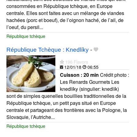
consommées en République tchèque, en Europe
centrale. Elles sont faites avec un mélange de viandes
hachées (porc et boeuf), de l’oignon haché, de l’ail, de
l’oeuf, du persil...
République tchèque
République Tchèque : Knedlíky
-
196 Flavors
12/01/18
06:55
Cuisson :
20 min
Crédit photo :
Les Renards Gourmets Les
knedlíky (singulier: knedlík)
sont de simples quenelles bouillies traditionnelles de la
République tchèque, un petit pays situé en Europe
centrale et partageant des frontières avec la Pologne, la
Slovaquie, l’Autriche...
République tchèque