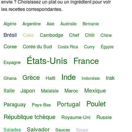
envie ? Choisissez un plat ou un ingrédient pour voir
les recettes correspondantes.
Argentine
Algérie
Asie
Australie
Birmanie
Brésil
Cake
Cambodge
Chef
Chili
Chine
Coree
Corée du Sud
Curry
Costa Rica
Égypte
États-Unis
France
Espagne
Inde
Grèce
Irak
Haïti
Ghana
Indonésie
Mexique
Italie
Japon
Maroc
Malaisie
Poulet
Portugal
Paraguay
Pays-Bas
République tchèque
Russie
Royaume-Uni
Salvador
Salades
Sauces
Soupe