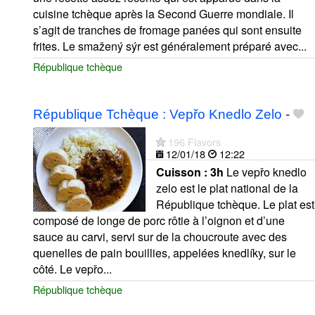
cuisine tchèque après la Second Guerre mondiale. Il
s’agit de tranches de fromage panées qui sont ensuite
frites. Le smažený sýr est généralement préparé avec...
République tchèque
République Tchèque : Vepřo Knedlo Zelo
-
196 Flavors
12/01/18
12:22
Cuisson :
3h
Le vepřo knedlo
zelo est le plat national de la
République tchèque. Le plat est
composé de longe de porc rôtie à l’oignon et d’une
sauce au carvi, servi sur de la choucroute avec des
quenelles de pain bouillies, appelées knedlíky, sur le
côté. Le vepřo...
République tchèque