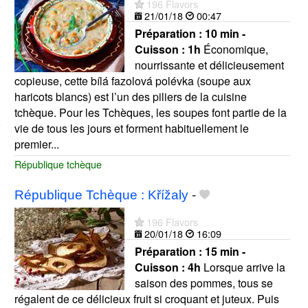
196 Flavors
21/01/18
00:47
Préparation :
10 min -
Cuisson :
1h
Économique,
nourrissante et délicieusement
copieuse, cette bílá fazolová polévka (soupe aux
haricots blancs) est l’un des piliers de la cuisine
tchèque. Pour les Tchèques, les soupes font partie de la
vie de tous les jours et forment habituellement le
premier...
République tchèque
République Tchèque : Křížaly
-
196 Flavors
20/01/18
16:09
Préparation :
15 min -
Cuisson :
4h
Lorsque arrive la
saison des pommes, tous se
régalent de ce délicieux fruit si croquant et juteux. Puis