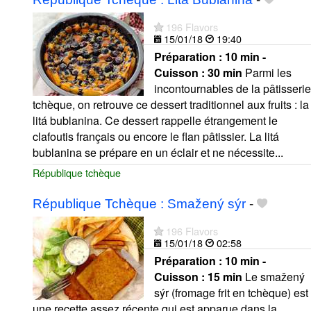
196 Flavors
15/01/18
19:40
Préparation :
10 min -
Cuisson :
30 min
Parmi les
incontournables de la pâtisserie
tchèque, on retrouve ce dessert traditionnel aux fruits : la
litá bublanina. Ce dessert rappelle étrangement le
clafoutis français ou encore le flan pâtissier. La litá
bublanina se prépare en un éclair et ne nécessite...
République tchèque
République Tchèque : Smažený sýr
-
196 Flavors
15/01/18
02:58
Préparation :
10 min -
Cuisson :
15 min
Le smažený
sýr (fromage frit en tchèque) est
une recette assez récente qui est apparue dans la