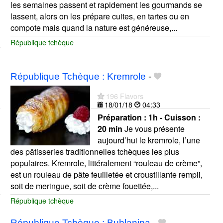
les semaines passent et rapidement les gourmands se
lassent, alors on les prépare cuites, en tartes ou en
compote mais quand la nature est généreuse,...
République tchèque
République Tchèque : Kremrole
-
196 Flavors
18/01/18
04:33
Préparation :
1h - Cuisson :
20 min
Je vous présente
aujourd’hui le kremrole, l’une
des pâtisseries traditionnelles tchèques les plus
populaires. Kremrole, littéralement “rouleau de crème”,
est un rouleau de pâte feuilletée et croustillante rempli,
soit de meringue, soit de crème fouettée,...
République tchèque
République Tchèque : Bublanina
-