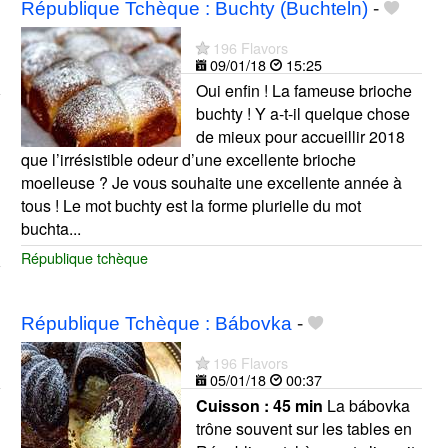
République Tchèque : Buchty (Buchteln)
-
196 Flavors
09/01/18
15:25
Oui enfin ! La fameuse brioche
buchty ! Y a-t-il quelque chose
de mieux pour accueillir 2018
que l’irrésistible odeur d’une excellente brioche
moelleuse ? Je vous souhaite une excellente année à
tous ! Le mot buchty est la forme plurielle du mot
buchta...
République tchèque
République Tchèque : Bábovka
-
196 Flavors
05/01/18
00:37
Cuisson :
45 min
La bábovka
trône souvent sur les tables en