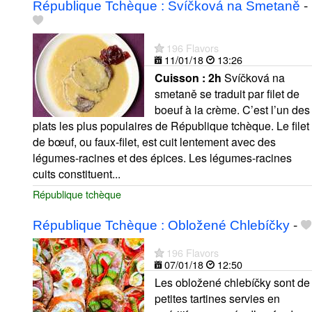
République Tchèque : Svíčková na Smetaně
-
196 Flavors
11/01/18
13:26
Cuisson :
2h
Svíčková na
smetaně se traduit par filet de
boeuf à la crème. C’est l’un des
plats les plus populaires de République tchèque. Le filet
de bœuf, ou faux-filet, est cuit lentement avec des
légumes-racines et des épices. Les légumes-racines
cuits constituent...
République tchèque
République Tchèque : Obložené Chlebíčky
-
196 Flavors
07/01/18
12:50
Les obložené chlebíčky sont de
petites tartines servies en