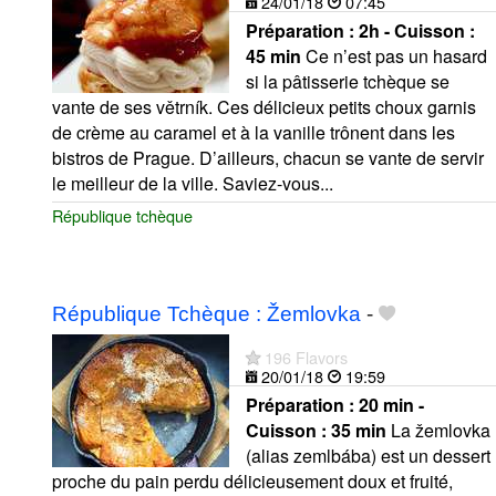
24/01/18
07:45
Préparation :
2h - Cuisson :
45 min
Ce n’est pas un hasard
si la pâtisserie tchèque se
vante de ses větrník. Ces délicieux petits choux garnis
de crème au caramel et à la vanille trônent dans les
bistros de Prague. D’ailleurs, chacun se vante de servir
le meilleur de la ville. Saviez-vous...
République tchèque
République Tchèque : Žemlovka
-
196 Flavors
20/01/18
19:59
Préparation :
20 min -
Cuisson :
35 min
La žemlovka
(alias zemlbába) est un dessert
proche du pain perdu délicieusement doux et fruité,