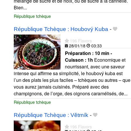
mélange de sucre et de noix, ou de sucre à la cannelle.
Bien...
République tchèque
République Tchèque : Houbový Kuba
-
196 Flavors
28/01/18
03:33
Préparation :
10 min -
Cuisson :
1h
Economique et
nourrissant, avec une saveur
intense qui affirme sa simplicité, le houbový kuba est
l’un des plats les plus faciles – tchèques ou autres – que
vous aurez jamais cuisinés. Préparé avec des
champignons, de l’orge, des oignons caramélisés, de...
République tchèque
République Tchèque : Větrník
-
196 Flavors