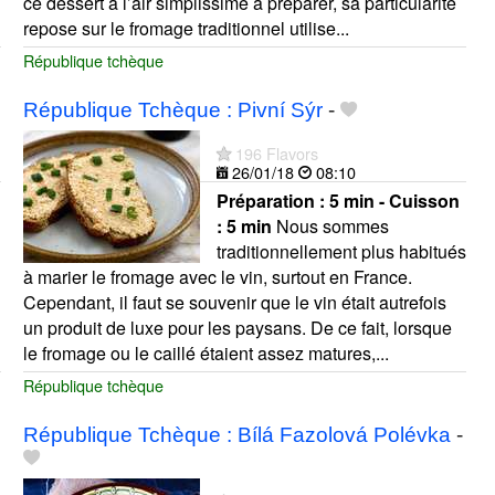
ce dessert a l’air simplissime à préparer, sa particularité
repose sur le fromage traditionnel utilise...
République tchèque
République Tchèque : Pivní Sýr
-
196 Flavors
26/01/18
08:10
Préparation :
5 min - Cuisson
:
5 min
Nous sommes
traditionnellement plus habitués
à marier le fromage avec le vin, surtout en France.
Cependant, il faut se souvenir que le vin était autrefois
un produit de luxe pour les paysans. De ce fait, lorsque
le fromage ou le caillé étaient assez matures,...
République tchèque
République Tchèque : Bílá Fazolová Polévka
-