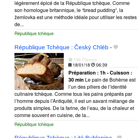
légèrement épicé de la République tchèque. Comme
son homologue britannique, le “bread pudding”, la
žemlovka est une méthode idéale pour utiliser les restes
de...
République tchèque
République Tchèque : Český Chléb
-
196 Flavors
18/01/18
06:39
Préparation :
1h - Cuisson :
30 min
Le pain de Bohème est
l’un des piliers de l’identité
culinaire tchèque. Comme tous les pains préparés par
l’homme depuis l’Antiquité, il est un savant mélange de
produits simples. De la farine, de l’eau, de la chaleur et
comme souvent en cuisine, de la...
République tchèque
République Tchèque : Litá Bublanina
-